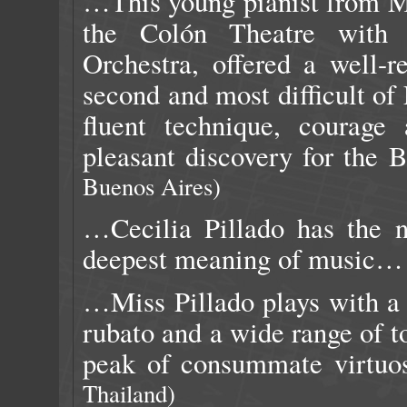
…This young pianist from Men
the Colón Theatre with 
Orchestra, offered a well-
second and most difficult of 
fluent technique, courage
pleasant discovery for the
Buenos Aires)
…Cecilia Pillado has the n
deepest meaning of music
…Miss Pillado plays with a 
rubato and a wide range of t
peak of consummate virtu
Thailand)